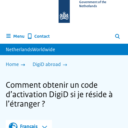
To
Government of the
Netherlands
the
homepage
of
www.netherlandsworldwide.nl
Contact
Menu
Search
NetherlandsWorldwide
Home
DigiD abroad
Comment obtenir un code
d’activation DigiD si je réside à
l’étranger ?
Français