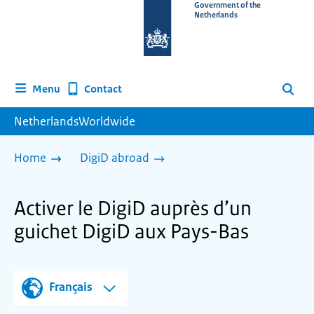
To
Government of the
Netherlands
the
homepage
of
www.netherlandsworldwide.nl
Contact
Menu
Search
NetherlandsWorldwide
Home
DigiD abroad
Activer le DigiD auprès d’un
guichet DigiD aux Pays-Bas
Français