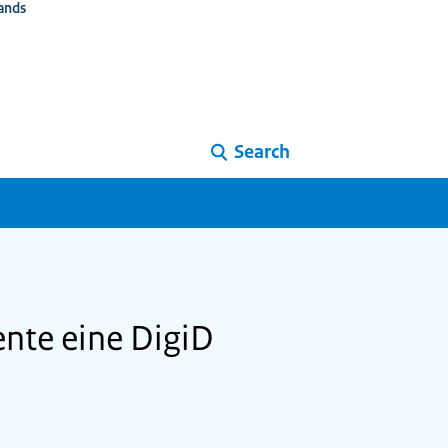
ands
Search
ente eine DigiD