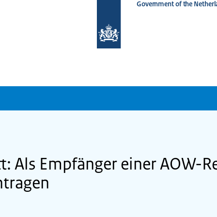
Government of the Netherl
To
the
homepage
of
www.netherlandsworldwide.nl
itt: Als Empfänger einer AOW-R
ntragen