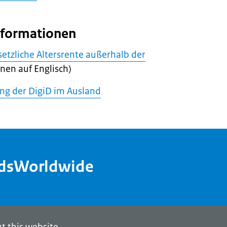
Informationen
setzliche Altersrente außerhalb der
nen auf Englisch)
ng der DigiD im Ausland
ndsWorldwide