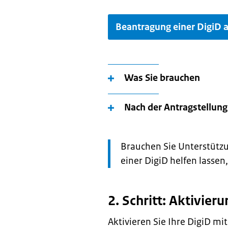
Beantragung einer DigiD a
Was Sie brauchen
Nach der Antragstellung
Let
Brauchen Sie Unterstützu
op:
einer DigiD helfen lassen
2. Schritt: Aktivier
Aktivieren Sie Ihre DigiD m