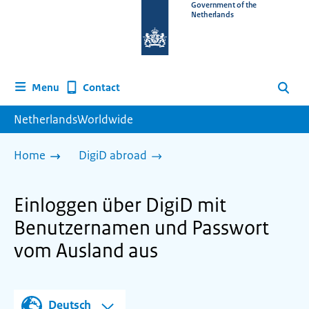
To
Government of the
Netherlands
the
homepage
of
www.netherlandsworldwide.nl
Contact
Menu
Search
NetherlandsWorldwide
Home
DigiD abroad
Einloggen über DigiD mit
Benutzernamen und Passwort
vom Ausland aus
Deutsch