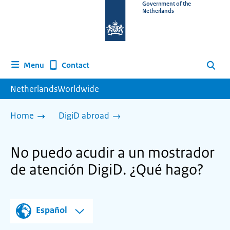
To
Government of the
Netherlands
the
homepage
of
www.netherlandsworldwide.nl
Contact
Menu
Search
NetherlandsWorldwide
Home
DigiD abroad
No puedo acudir a un mostrador
de atención DigiD. ¿Qué hago?
Español