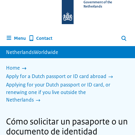
To
Government of the
Netherlands
the
homepage
of
www.netherlandsworldwide.nl
Contact
Menu
Search
NetherlandsWorldwide
Home
Apply for a Dutch passport or ID card abroad
Applying for your Dutch passport or ID card, or
renewing one if you live outside the
Netherlands
Cómo solicitar un pasaporte o un
documento de identidad