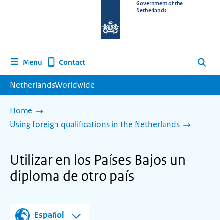
To
Government of the
Netherlands
the
homepage
of
www.netherlandsworldwide.nl
Contact
Menu
Search
NetherlandsWorldwide
Home
Using foreign qualifications in the Netherlands
Utilizar en los Países Bajos un
diploma de otro país
Español