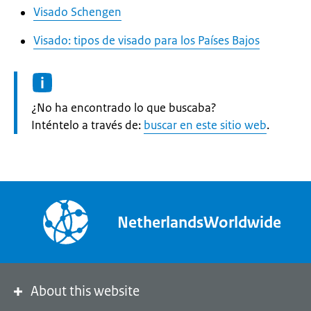
Visado Schengen
Visado: tipos de visado para los Países Bajos
Informatie:
¿No ha encontrado lo que buscaba?
Inténtelo a través de:
buscar en este sitio web
.
NetherlandsWorldwide
About this website