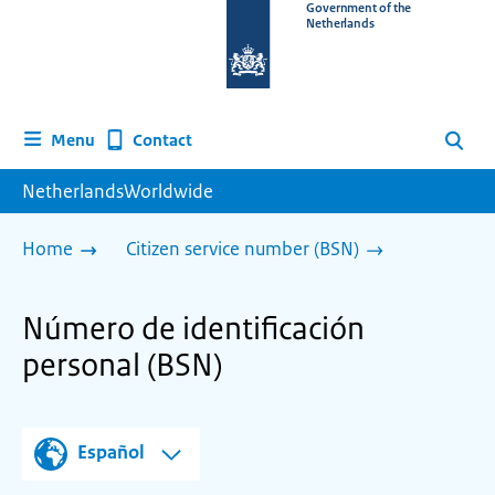
To
Government of the
Netherlands
the
homepage
of
www.netherlandsworldwide.nl
Contact
Menu
Search
NetherlandsWorldwide
Home
Citizen service number (BSN)
Número de identificación
personal (BSN)
Español