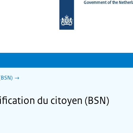
Government of the Netherl
To
the
homepage
of
www.netherlandsworldwide.nl
 (BSN)
fication du citoyen (BSN)