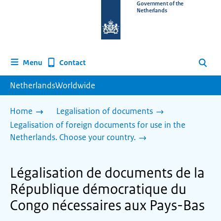
To
Government of the
Netherlands
the
homepage
of
www.netherlandsworldwide.nl
Contact
Menu
Search
NetherlandsWorldwide
Home
Legalisation of documents
Legalisation of foreign documents for use in the
Netherlands. Choose your country.
Légalisation de documents de la
République démocratique du
Congo nécessaires aux Pays-Bas