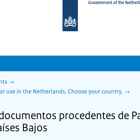
Government of the Netherl
To
the
homepage
of
www.netherlandsworldwide.nl
nts
or use in the Netherlands. Choose your country.
e documentos procedentes de 
aíses Bajos