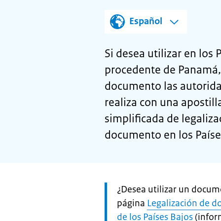
Español
Si desea utilizar en lo
procedente de Panamá, 
documento las autorida
realiza con una apostill
simplificada de legaliza
documento en los Paíse
Let
¿Desea utilizar un docu
op:
página
Legalización de d
de los Países Bajos
(infor