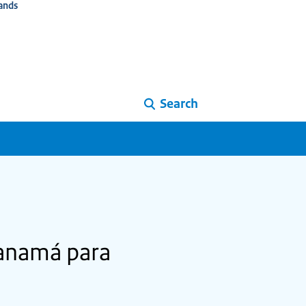
ands
Search
Panamá para