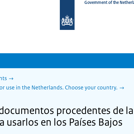
Government of the Netherl
To
the
homepage
of
www.netherlandsworldwide.nl
nts
or use in the Netherlands. Choose your country.
 documentos procedentes de la
 usarlos en los Países Bajos