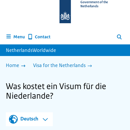
To
Government of the
Netherlands
the
homepage
of
www.netherlandsworldwide.nl
Contact
Menu
Search
NetherlandsWorldwide
Home
Visa for the Netherlands
Was kostet ein Visum für die
Niederlande?
Deutsch