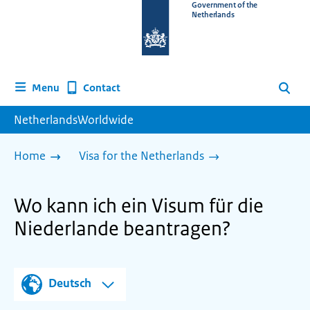
To
Government of the
Netherlands
the
homepage
of
www.netherlandsworldwide.nl
Contact
Menu
Search
NetherlandsWorldwide
Home
Visa for the Netherlands
Wo kann ich ein Visum für die
Niederlande beantragen?
Deutsch