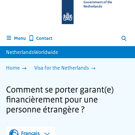
To
Government of the
Netherlands
the
homepage
of
www.netherlandsworldwide.nl
Contact
Menu
Search
NetherlandsWorldwide
Home
Visa for the Netherlands
Comment se porter garant(e)
financièrement pour une
personne étrangère ?
Français