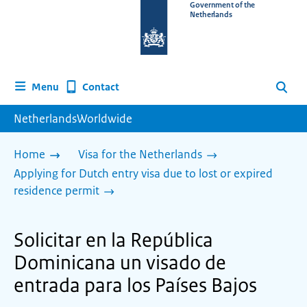
To
Government of the
Netherlands
the
homepage
of
www.netherlandsworldwide.nl
Contact
Menu
Search
NetherlandsWorldwide
Home
Visa for the Netherlands
Applying for Dutch entry visa due to lost or expired
residence permit
Solicitar en la República
Dominicana un visado de
entrada para los Países Bajos