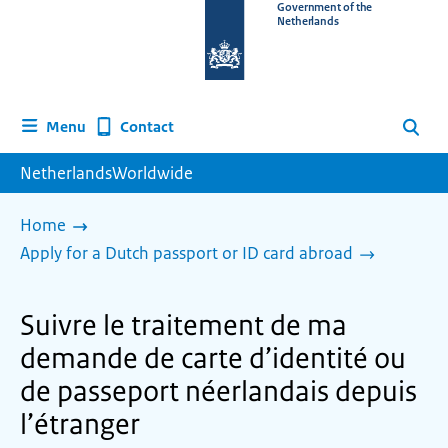
To
Government of the
Netherlands
the
homepage
of
www.netherlandsworldwide.nl
Contact
Menu
Search
NetherlandsWorldwide
Home
Apply for a Dutch passport or ID card abroad
Suivre le traitement de ma
demande de carte d’identité ou
de passeport néerlandais depuis
l’étranger