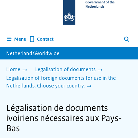
To
Government of the
Netherlands
the
homepage
of
www.netherlandsworldwide.nl
Contact
Menu
Search
NetherlandsWorldwide
Home
Legalisation of documents
Legalisation of foreign documents for use in the
Netherlands. Choose your country.
Légalisation de documents
ivoiriens nécessaires aux Pays-
Bas