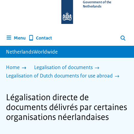
To
Government of the
Netherlands
the
homepage
of
www.netherlandsworldwide.nl
Contact
Menu
Search
NetherlandsWorldwide
Home
Legalisation of documents
Legalisation of Dutch documents for use abroad
Légalisation directe de
documents délivrés par certaines
organisations néerlandaises