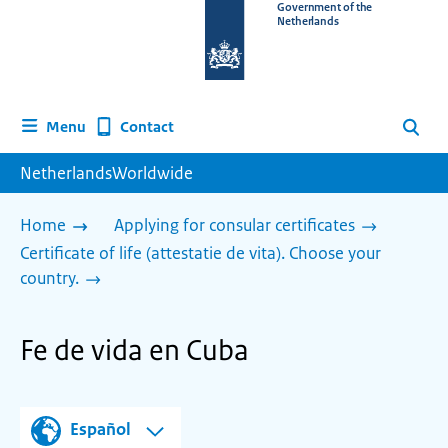
To
Government of the
Netherlands
the
homepage
of
www.netherlandsworldwide.nl
Contact
Menu
Search
NetherlandsWorldwide
Home
Applying for consular certificates
Certificate of life (attestatie de vita). Choose your
country.
Fe de vida en Cuba
Español