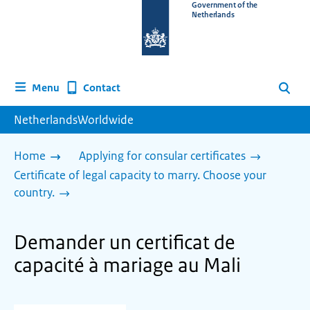
To
Government of the
Netherlands
the
homepage
of
www.netherlandsworldwide.nl
Contact
Menu
Search
NetherlandsWorldwide
Home
Applying for consular certificates
Certificate of legal capacity to marry. Choose your
country.
Demander un certificat de
capacité à mariage au Mali