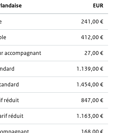
rlandaise
EUR
e
241,00 €
ple
412,00 €
eur accompagnant
27,00 €
andard
1.139,00 €
standard
1.454,00 €
if réduit
847,00 €
arif réduit
1.163,00 €
ccompagnant
168,00 €