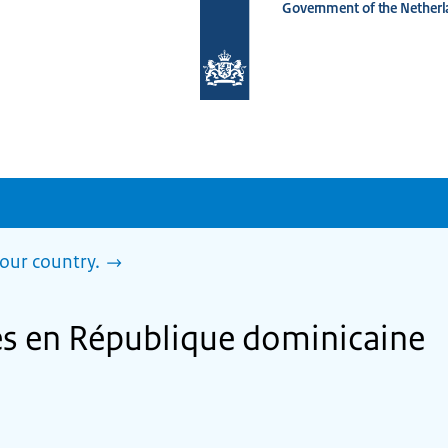
Government of the Netherl
To
the
homepage
of
www.netherlandsworldwide.nl
our country.
res en République dominicaine