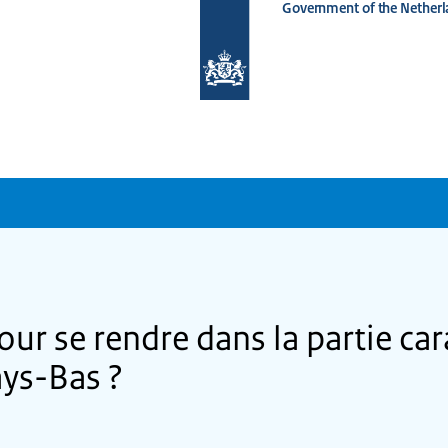
Government of the Netherl
To
the
homepage
of
www.netherlandsworldwide.nl
pour se rendre dans la partie ca
ys-Bas ?