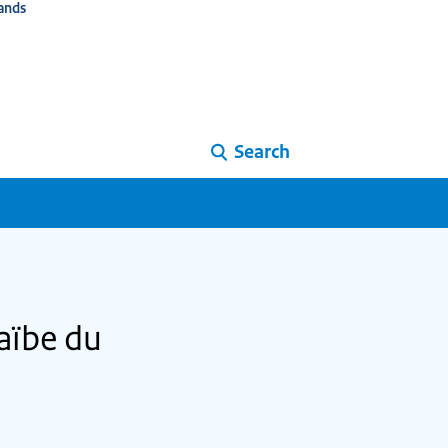
ands
Search
raïbe du