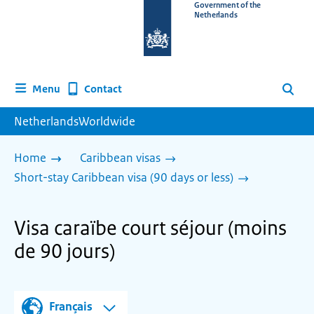
To
Government of the
Netherlands
the
homepage
of
www.netherlandsworldwide.nl
Contact
Menu
Search
NetherlandsWorldwide
Home
Caribbean visas
Short-stay Caribbean visa (90 days or less)
Visa caraïbe court séjour (moins
de 90 jours)
Français