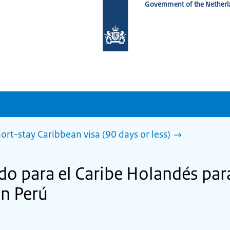
Government of the Netherl
To
the
homepage
of
www.netherlandsworldwide.nl
ort-stay Caribbean visa (90 days or less)
ado para el Caribe Holandés par
en Perú