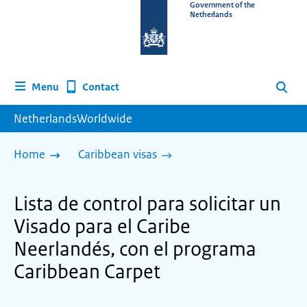
To
Government of the
Netherlands
the
homepage
of
www.netherlandsworldwide.nl
Contact
Menu
Search
NetherlandsWorldwide
Home
Caribbean visas
Lista de control para solicitar un
Visado para el Caribe
Neerlandés, con el programa
Caribbean Carpet