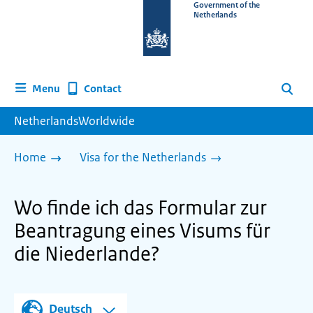
To
Government of the
Netherlands
the
homepage
of
www.netherlandsworldwide.nl
Contact
Menu
Search
NetherlandsWorldwide
Home
Visa for the Netherlands
Wo finde ich das Formular zur
Beantragung eines Visums für
die Niederlande?
Deutsch