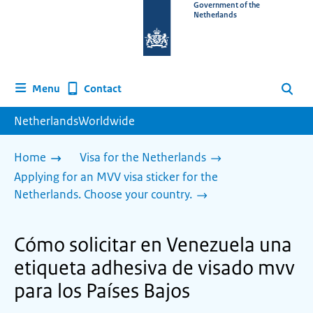
To
Government of the
Netherlands
the
homepage
of
www.netherlandsworldwide.nl
Contact
Menu
Search
NetherlandsWorldwide
Home
Visa for the Netherlands
Applying for an MVV visa sticker for the
Netherlands. Choose your country.
Cómo solicitar en Venezuela una
etiqueta adhesiva de visado mvv
para los Países Bajos