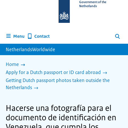
To
Government of the
Netherlands
the
homepage
of
www.netherlandsworldwide.nl
Contact
Menu
Search
NetherlandsWorldwide
Home
Apply for a Dutch passport or ID card abroad
Getting Dutch passport photos taken outside the
Netherlands
Hacerse una fotografía para el
documento de identificación en
Venezuela, que cumpla los