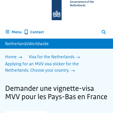
To
Government of the
Netherlands
the
homepage
of
www.netherlandsworldwide.nl
Contact
Menu
Search
NetherlandsWorldwide
Home
Visa for the Netherlands
Applying for an MVV visa sticker for the
Netherlands. Choose your country.
Demander une vignette-visa
MVV pour les Pays-Bas en France