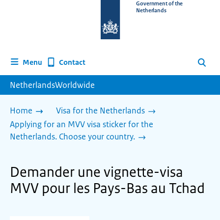
To
Government of the
Netherlands
the
homepage
of
www.netherlandsworldwide.nl
Contact
Menu
Search
NetherlandsWorldwide
Home
Visa for the Netherlands
Applying for an MVV visa sticker for the
Netherlands. Choose your country.
Demander une vignette-visa
MVV pour les Pays-Bas au Tchad