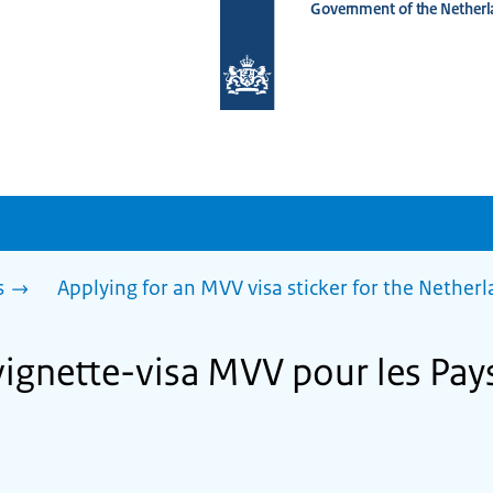
Government of the Netherl
To
the
homepage
of
www.netherlandsworldwide.nl
s
Applying for an MVV visa sticker for the Nether
gnette-visa MVV pour les Pay