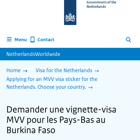
To
Government of the
Netherlands
the
homepage
of
www.netherlandsworldwide.nl
Contact
Menu
Search
NetherlandsWorldwide
Home
Visa for the Netherlands
Applying for an MVV visa sticker for the
Netherlands. Choose your country.
Demander une vignette-visa
MVV pour les Pays-Bas au
Burkina Faso