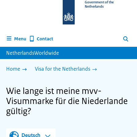
To
Government of the
Netherlands
the
homepage
of
www.netherlandsworldwide.nl
Contact
Menu
Search
NetherlandsWorldwide
Home
Visa for the Netherlands
Wie lange ist meine mvv-
Visummarke für die Niederlande
gültig?
Deutsch