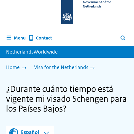
To
Government of the
Netherlands
the
homepage
of
www.netherlandsworldwide.nl
Contact
Menu
Search
NetherlandsWorldwide
Home
Visa for the Netherlands
¿Durante cuánto tiempo está
vigente mi visado Schengen para
los Países Bajos?
Español