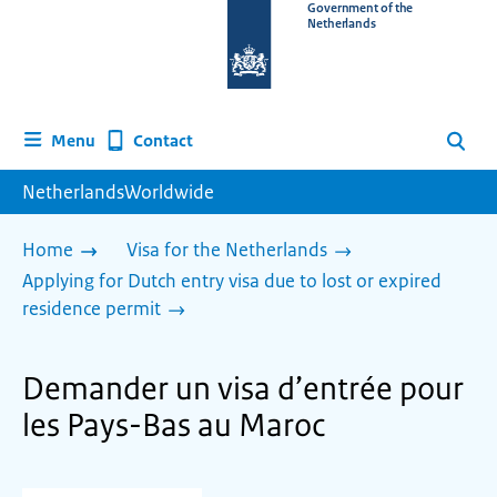
To
Government of the
Netherlands
the
homepage
of
www.netherlandsworldwide.nl
Contact
Menu
Search
NetherlandsWorldwide
Home
Visa for the Netherlands
Applying for Dutch entry visa due to lost or expired
residence permit
Demander un visa d’entrée pour
les Pays-Bas au Maroc