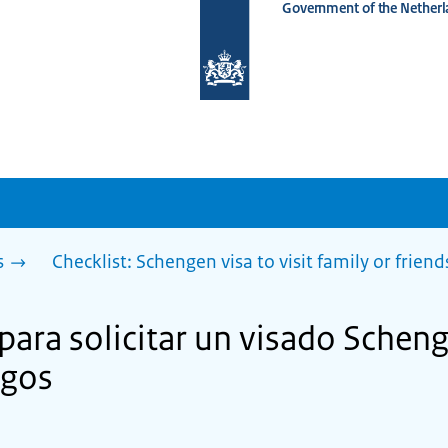
Government of the Netherl
To
the
homepage
of
www.netherlandsworldwide.nl
s
Checklist: Schengen visa to visit family or friend
 para solicitar un visado Scheng
igos