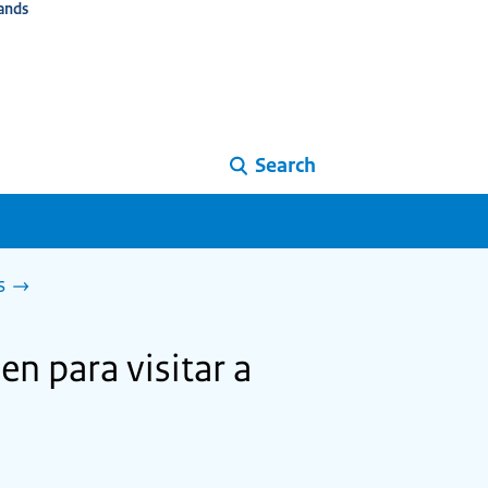
ands
Search
s
en para visitar a