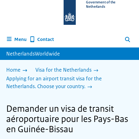
To
Government of the
Netherlands
the
homepage
of
www.netherlandsworldwide.nl
Contact
Menu
Search
NetherlandsWorldwide
Home
Visa for the Netherlands
Applying for an airport transit visa for the
Netherlands. Choose your country.
Demander un visa de transit
aéroportuaire pour les Pays-Bas
en Guinée-Bissau