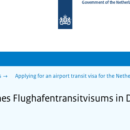
Government of the Netherl
To
the
homepage
of
www.netherlandsworldwide.nl
s
Applying for an airport transit visa for the Net
es Flughafentransitvisums in 