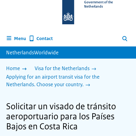
To
Government of the
Netherlands
the
homepage
of
www.netherlandsworldwide.nl
Contact
Menu
Search
NetherlandsWorldwide
Home
Visa for the Netherlands
Applying for an airport transit visa for the
Netherlands. Choose your country.
Solicitar un visado de tránsito
aeroportuario para los Países
Bajos en Costa Rica