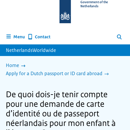
To
Government of the
Netherlands
the
homepage
of
www.netherlandsworldwide.nl
Contact
Menu
Search
NetherlandsWorldwide
Home
Apply for a Dutch passport or ID card abroad
De quoi dois-je tenir compte
pour une demande de carte
d’identité ou de passeport
néerlandais pour mon enfant à