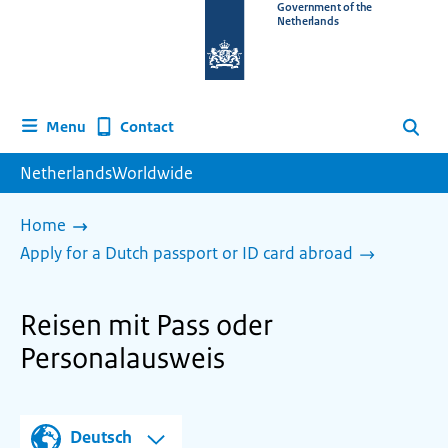
To
Government of the
Netherlands
the
homepage
of
www.netherlandsworldwide.nl
Contact
Menu
Search
NetherlandsWorldwide
Home
Apply for a Dutch passport or ID card abroad
Reisen mit Pass oder
Personalausweis
Deutsch