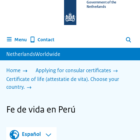
To
Government of the
Netherlands
the
homepage
of
www.netherlandsworldwide.nl
Contact
Menu
Search
NetherlandsWorldwide
Home
Applying for consular certificates
Certificate of life (attestatie de vita). Choose your
country.
Fe de vida en Perú
Español