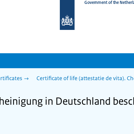
Government of the Netherl
To
the
homepage
of
www.netherlandsworldwide.nl
rtificates
Certificate of life (attestatie de vita). 
heinigung in Deutschland besc