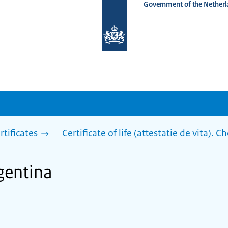
Government of the Netherl
To
the
homepage
of
www.netherlandsworldwide.nl
rtificates
Certificate of life (attestatie de vita). 
gentina