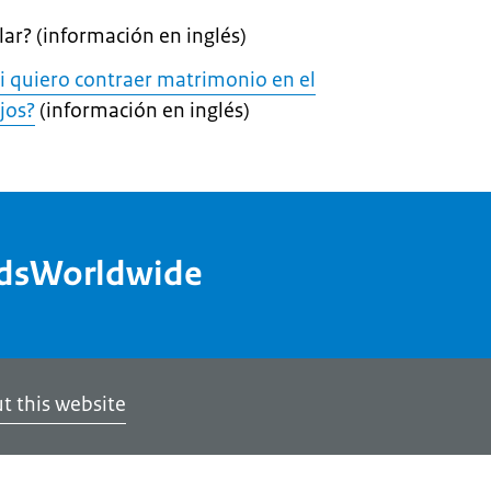
lar? (información en inglés)
i quiero contraer matrimonio en el
jos?
(información en inglés)
ndsWorldwide
t this website