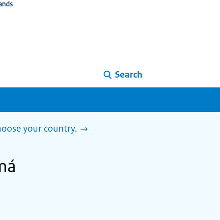
ands
Search
Choose your country.
amá