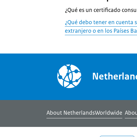
¿Qué es un certificado consu
¿Qué debo tener en cuenta s
extranjero o en los Países Ba
Netherla
About NetherlandsWorldwide
Abou