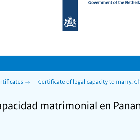
Government of the Netherl
To
the
homepage
of
www.netherlandsworldwide.nl
rtificates
Certificate of legal capacity to marry. 
capacidad matrimonial en Pan