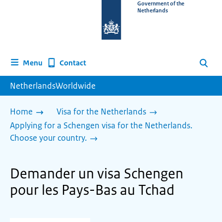
To
Government of the
Netherlands
the
homepage
of
www.netherlandsworldwide.nl
Contact
Menu
Search
NetherlandsWorldwide
Home
Visa for the Netherlands
Applying for a Schengen visa for the Netherlands.
Choose your country.
Demander un visa Schengen
pour les Pays-Bas au Tchad