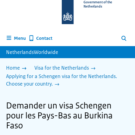
To
Government of the
Netherlands
the
homepage
of
www.netherlandsworldwide.nl
Contact
Menu
Search
NetherlandsWorldwide
Home
Visa for the Netherlands
Applying for a Schengen visa for the Netherlands.
Choose your country.
Demander un visa Schengen
pour les Pays-Bas au Burkina
Faso