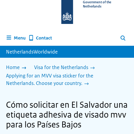
To
Government of the
Netherlands
the
homepage
of
www.netherlandsworldwide.nl
Contact
Menu
Search
NetherlandsWorldwide
Home
Visa for the Netherlands
Applying for an MVV visa sticker for the
Netherlands. Choose your country.
Cómo solicitar en El Salvador una
etiqueta adhesiva de visado mvv
para los Países Bajos